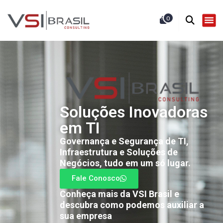
0
Soluções Inovadoras
em TI
Governança e Segurança de TI,
Infraestrutura e Soluções de
Negócios, tudo em um só lugar.
Fale Conosco
Conheça mais da VSI Brasil e
descubra como podemos auxiliar a
sua empresa