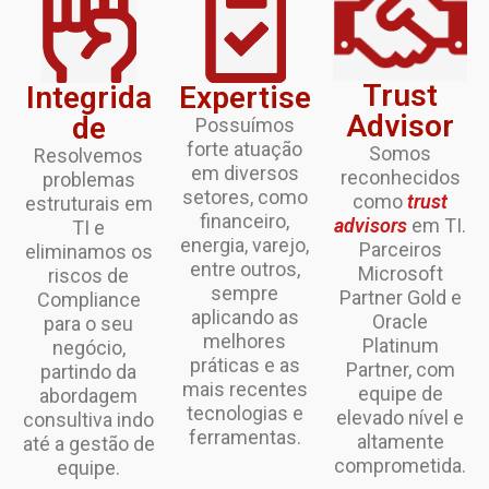
Trust
Integrida
Expertise
Advisor
de
Possuímos
forte atuação
Somos
Resolvemos
em diversos
reconhecidos
problemas
setores, como
como
trust
estruturais em
financeiro,
advisors
em TI.
TI e
energia, varejo,
Parceiros
eliminamos os
entre outros,
Microsoft
riscos de
sempre
Partner Gold e
Compliance
aplicando as
Oracle
para o seu
melhores
Platinum
negócio,
práticas e as
Partner, com
partindo da
mais recentes
equipe de
abordagem
tecnologias e
elevado nível e
consultiva indo
ferramentas.
altamente
até a gestão de
comprometida.
equipe.