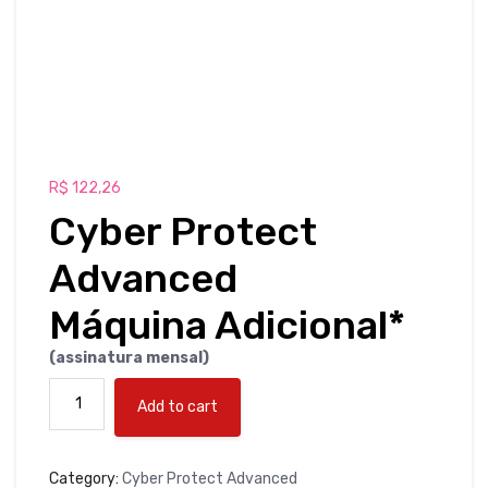
R$
122,26
Cyber Protect
Advanced
Máquina Adicional*
(assinatura mensal)
Cyber
Add to cart
Protect
Advanced
Máquina
Category:
Cyber Protect Advanced
Adicional*